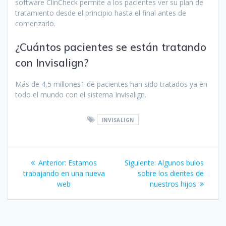
software ClinCheck permite a los pacientes ver su plan de
tratamiento desde el principio hasta el final antes de
comenzarlo.
¿Cuántos pacientes se están tratando
con Invisalign?
Más de 4,5 millones1 de pacientes han sido tratados ya en
todo el mundo con el sistema Invisalign.
INVISALIGN
Navegación
Anterior:
Entrada
Estamos
Siguiente:
Siguiente
Algunos bulos
de
trabajando en una nueva
anterior:
sobre los dientes de
entrada:
web
nuestros hijos
entradas